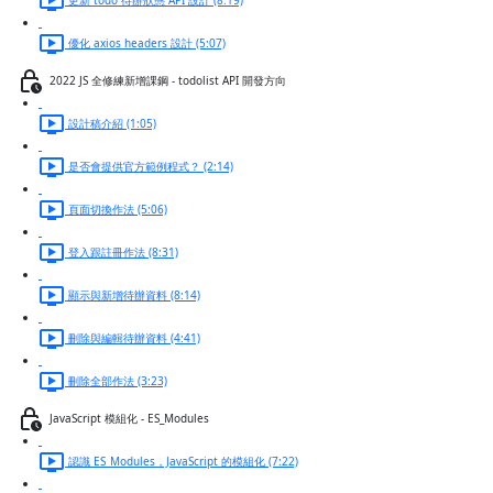
優化 axios headers 設計 (5:07)
2022 JS 全修練新增課鋼 - todolist API 開發方向
設計稿介紹 (1:05)
是否會提供官方範例程式？ (2:14)
頁面切換作法 (5:06)
登入跟註冊作法 (8:31)
顯示與新增待辦資料 (8:14)
刪除與編輯待辦資料 (4:41)
刪除全部作法 (3:23)
JavaScript 模組化 - ES_Modules
認識 ES_Modules，JavaScript 的模組化 (7:22)