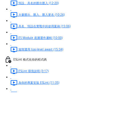
預設、具名的匯出匯入 (12:20)
大量匯出、匯入、匯入更名 (10:26)
具名、預設在實戰中的使用案例 (15:06)
ES Module 底層運作邏輯 (10:00)
進階運用 top-level await (15:34)
ESLint 格式化你的程式碼
ESLint 環境說明 (3:17)
為你的專案安裝 ESLint (11:35)
ESLint 加入額外自定義規則 (9:29)
從 headers 取出 token 資訊
ESLint 導入風格類規範 (5:33)
錯誤修正方式 (6:38)
關閉 ESLint 提示方式 (5:22)