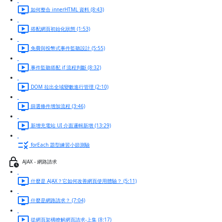
如何整合 innerHTML 資料 (8:43)
搭配網頁初始化狀態 (1:53)
免費與投幣式事件監聽設計 (5:55)
事件監聽搭配 if 流程判斷 (8:32)
DOM 拉出全域變數進行管理 (2:10)
篩選條件增加流程 (3:46)
新增充電站 UI 介面邏輯新增 (13:29)
forEach 題型練習小節測驗
AJAX - 網路請求
什麼是 AJAX？它如何改善網頁使用體驗？ (5:11)
什麼是網路請求？ (7:04)
從網頁架構瞭解網頁請求-上集 (8:17)