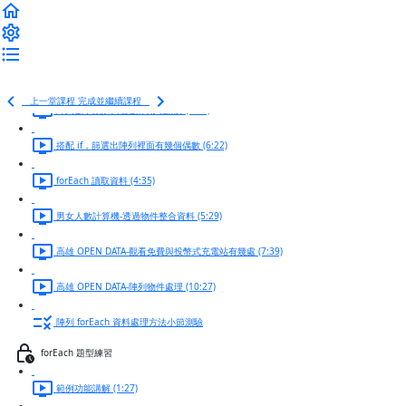
陣列 forEach 資料處理方法
為什麼要學陣列資料處理？ (3:32)
forEach 寫法介紹 (9:24)
上一堂課程
完成並繼續課程
陣列數字累加與變數作用域講解 (8:00)
搭配 if，篩選出陣列裡面有幾個偶數 (6:22)
forEach 讀取資料 (4:35)
男女人數計算機-透過物件整合資料 (5:29)
高雄 OPEN DATA-觀看免費與投幣式充電站有幾處 (7:39)
高雄 OPEN DATA-陣列物件處理 (10:27)
陣列 forEach 資料處理方法小節測驗
forEach 題型練習
範例功能講解 (1:27)