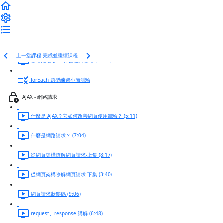
事件監聽搭配 if 流程判斷 (8:32)
DOM 拉出全域變數進行管理 (2:10)
篩選條件增加流程 (3:46)
上一堂課程
完成並繼續課程
新增充電站 UI 介面邏輯新增 (13:29)
forEach 題型練習小節測驗
AJAX - 網路請求
什麼是 AJAX？它如何改善網頁使用體驗？ (5:11)
什麼是網路請求？ (7:04)
從網頁架構瞭解網頁請求-上集 (8:17)
從網頁架構瞭解網頁請求-下集 (3:40)
網頁請求狀態碼 (9:06)
request、response 講解 (6:48)