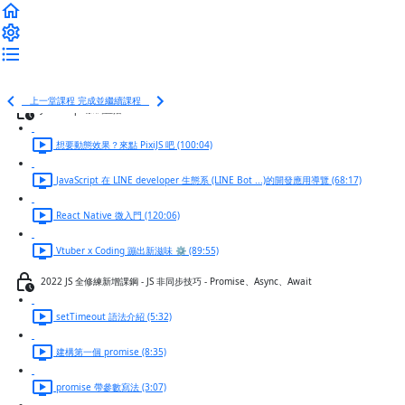
JavaScript 總複習題
第七週總複習
JS 百題斬
上一堂課程
完成並繼續課程
JavaScript 加碼直播
想要動態效果？來點 PixiJS 吧 (100:04)
JavaScript 在 LINE developer 生態系 (LINE Bot ...)的開發應用導覽 (68:17)
React Native 微入門 (120:06)
Vtuber x Coding 蹦出新滋味 ⚙️ (89:55)
2022 JS 全修練新增課鋼 - JS 非同步技巧 - Promise、Async、Await
setTimeout 語法介紹 (5:32)
建構第一個 promise (8:35)
promise 帶參數寫法 (3:07)