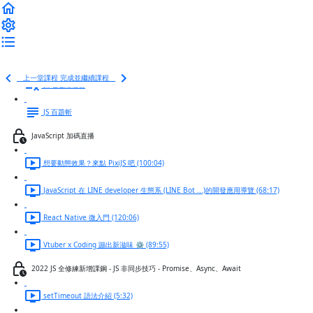
載入 webpack 測試伺服器 (6:15)
載入第三方套件 axios - 以 import 為例 (4:18)
JavaScript 總複習題
上一堂課程
完成並繼續課程
第七週總複習
JS 百題斬
JavaScript 加碼直播
想要動態效果？來點 PixiJS 吧 (100:04)
JavaScript 在 LINE developer 生態系 (LINE Bot ...)的開發應用導覽 (68:17)
React Native 微入門 (120:06)
Vtuber x Coding 蹦出新滋味 ⚙️ (89:55)
2022 JS 全修練新增課鋼 - JS 非同步技巧 - Promise、Async、Await
setTimeout 語法介紹 (5:32)