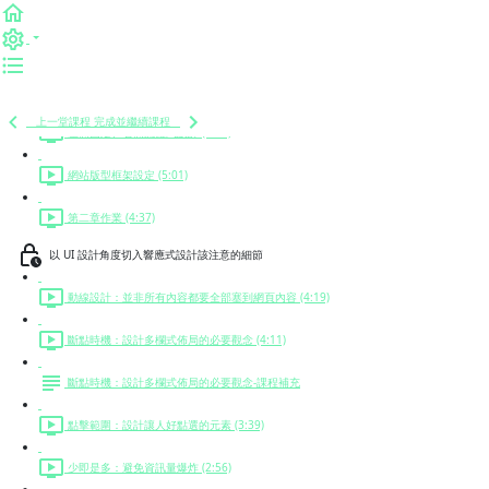
max-width：一個小設定輕易將網頁設定成手機版佈局 (5:19)
版型單位 % 數觀念 (5:40)
三欄流體式設計 (7:02)
上一堂課程
完成並繼續課程
左側固定、右側流體式設計 (3:00)
網站版型框架設定 (5:01)
第二章作業 (4:37)
以 UI 設計角度切入響應式設計該注意的細節
動線設計：並非所有內容都要全部塞到網頁內容 (4:19)
斷點時機：設計多欄式佈局的必要觀念 (4:11)
斷點時機：設計多欄式佈局的必要觀念-課程補充
點擊範圍：設計讓人好點選的元素 (3:39)
少即是多：避免資訊量爆炸 (2:56)