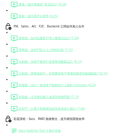
最後一版作業細節 (多頁設計) (4:28)
最後一版作業評分標準 (8:25)
PM、Sales、Art、F2E、Backend 之間如何真心合作
業務篇：如何說服客戶導入響應式設計 (7:34)
業務篇：各部門投入人力時程比較 (7:15)
企劃篇：為客戶量身打造客製化斷點設計 (9:12)
企劃篇：開發過程中，你需要與客戶溝通的建置與維護細節 (10:10)
前端篇：設計一套讓客戶能夠自行上稿的 template (4:24)
前端篇：注意網頁載入速度與效能問題 (7:13)
全部門：以電子商務網頁版型為例進行探討 (7:44)
彩蛋課程：Sass、RWD 無痛整合，提升網頁開發效率
Sass+Sublime Text 3 插件安裝