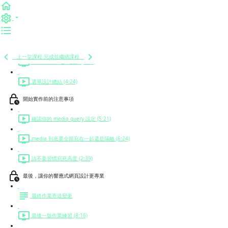
多欄多列式設計細節 (9:03)
漢堡選單設計 (9:40)
固定式選單 (Fixed) (4:11)
上一堂課程
完成並繼續課程
Off Canvas 選單設計 (7:41)
選單設計總結 (4:24)
開始實作前的注意事項
確認你的 media query 設定 (5:21)
media 到底要全部寫在一起還是隔離 (6:24)
請不要習慣寫死高度 (2:39)
最後，讓你的響應式網頁設計更專業
最終作業寄送變更
最後一版作業練習 (8:16)