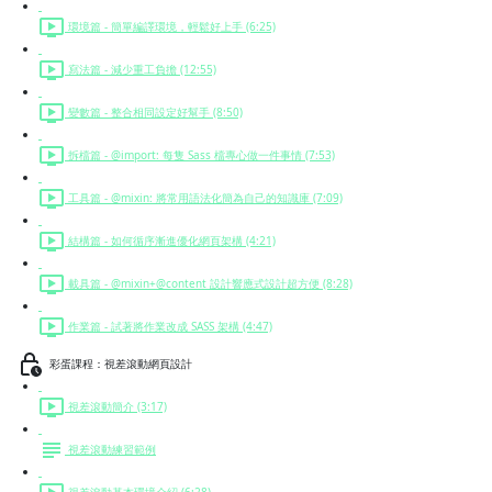
環境篇 - 簡單編譯環境，輕鬆好上手 (6:25)
寫法篇 - 減少重工負擔 (12:55)
變數篇 - 整合相同設定好幫手 (8:50)
拆檔篇 - @import: 每隻 Sass 檔專心做一件事情 (7:53)
工具篇 - @mixin: 將常用語法化簡為自己的知識庫 (7:09)
結構篇 - 如何循序漸進優化網頁架構 (4:21)
載具篇 - @mixin+@content 設計響應式設計超方便 (8:28)
作業篇 - 試著將作業改成 SASS 架構 (4:47)
彩蛋課程：視差滾動網頁設計
視差滾動簡介 (3:17)
視差滾動練習範例
視差滾動基本環境介紹 (6:28)