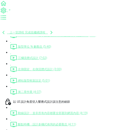
六角學院線上問答會
常見版型佈局設定
禁止顯示 x 軸法則 (2:45)
上一堂課程
完成並繼續課程
max-width：一個小設定輕易將網頁設定成手機版佈局 (5:19)
版型單位 % 數觀念 (5:40)
三欄流體式設計 (7:02)
左側固定、右側流體式設計 (3:00)
網站版型框架設定 (5:01)
第二章作業 (4:37)
以 UI 設計角度切入響應式設計該注意的細節
動線設計：並非所有內容都要全部塞到網頁內容 (4:19)
斷點時機：設計多欄式佈局的必要觀念 (4:11)