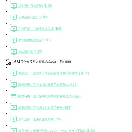
版型單位 % 數觀念 (5:40)
三欄流體式設計 (7:02)
左側固定、右側流體式設計 (3:00)
網站版型框架設定 (5:01)
第二章作業 (4:37)
以 UI 設計角度切入響應式設計該注意的細節
動線設計：並非所有內容都要全部塞到網頁內容 (4:19)
斷點時機：設計多欄式佈局的必要觀念 (4:11)
斷點時機：設計多欄式佈局的必要觀念-課程補充
點擊範圍：設計讓人好點選的元素 (3:39)
少即是多：避免資訊量爆炸 (2:56)
載具特性：使用者行為 touch、hover 傻傻分不清楚 (3:20)