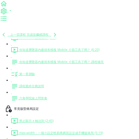
基本環境建立 (下) -課程補充
CSS 3 Media Query 觀念 (上) (7:02)
CSS 3 Media Query 觀念 (下) (4:48)
上一堂課程
完成並繼續課程
min-width 語法教學 (2:51)
你知道瀏覽器內建就有模擬 Mobile 介面工具了嗎？ (6:20)
你知道瀏覽器內建就有模擬 Mobile 介面工具了嗎？-課程補充
第一章測驗
課程最終任務說明
六角學院線上問答會
常見版型佈局設定
禁止顯示 x 軸法則 (2:45)
max-width：一個小設定輕易將網頁設定成手機版佈局 (5:19)