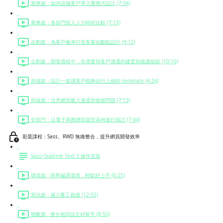
業務篇：如何說服客戶導入響應式設計 (7:34)
業務篇：各部門投入人力時程比較 (7:15)
企劃篇：為客戶量身打造客製化斷點設計 (9:12)
企劃篇：開發過程中，你需要與客戶溝通的建置與維護細節 (10:10)
前端篇：設計一套讓客戶能夠自行上稿的 template (4:24)
前端篇：注意網頁載入速度與效能問題 (7:13)
全部門：以電子商務網頁版型為例進行探討 (7:44)
彩蛋課程：Sass、RWD 無痛整合，提升網頁開發效率
Sass+Sublime Text 3 插件安裝
環境篇 - 簡單編譯環境，輕鬆好上手 (6:25)
寫法篇 - 減少重工負擔 (12:55)
變數篇 - 整合相同設定好幫手 (8:50)