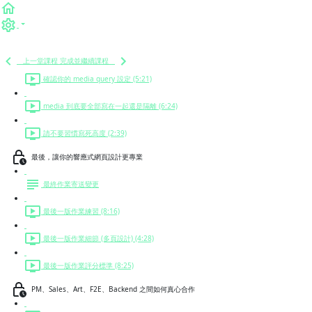
Off Canvas 選單設計 (7:41)
選單設計總結 (4:24)
開始實作前的注意事項
上一堂課程
完成並繼續課程
確認你的 media query 設定 (5:21)
media 到底要全部寫在一起還是隔離 (6:24)
請不要習慣寫死高度 (2:39)
最後，讓你的響應式網頁設計更專業
最終作業寄送變更
最後一版作業練習 (8:16)
最後一版作業細節 (多頁設計) (4:28)
最後一版作業評分標準 (8:25)
PM、Sales、Art、F2E、Backend 之間如何真心合作