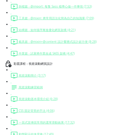
拆檔篇 - @import: 每隻 Sass 檔專心做一件事情 (7:53)
工具篇 - @mixin: 將常用語法化簡為自己的知識庫 (7:09)
結構篇 - 如何循序漸進優化網頁架構 (4:21)
載具篇 - @mixin+@content 設計響應式設計超方便 (8:28)
作業篇 - 試著將作業改成 SASS 架構 (4:47)
彩蛋課程：視差滾動網頁設計
視差滾動簡介 (3:17)
視差滾動練習範例
視差滾動基本環境介紹 (6:28)
CSS 固定背景的手法 (4:06)
一頁式宣傳頁常用的選單滑動效果 (17:32)
動態顯示的進度條 (12:49)