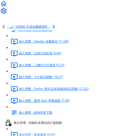
個人簡歷 - 練習使用 Sass 變數開發網頁
個人簡歷：匯入 Sass (4:04)
上一堂課程
完成並繼續課程
個人簡歷：課程相關資源
個人簡歷：Header 首圖製作 (11:04)
個人簡歷：自我介紹區塊 (6:04)
個人簡歷：三欄式卡片運用 (6:13)
個人簡歷：卡片樣式調整 (10:21)
個人簡歷：Footer 製作及表單驗證樣式調整 (11:22)
個人簡歷：整理 Sass 專案檔案 (7:39)
個人簡歷：範例作業下載
後台管理 - 功能性為導向的介面規劃
後台管理：章節說明 (2:47)