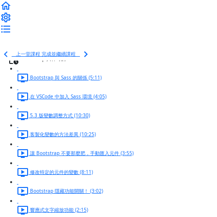
Blog 版型 - Footer 製作 (2:58)
Blog 版型 - 作業說明 (1:15)
Blog 版型 - 作業範例下載
上一堂課程
完成並繼續課程
Bootstrap 與神奇的 Sass
Bootstrap 與 Sass 的關係 (5:11)
在 VSCode 中加入 Sass 環境 (4:05)
5.3 版變數調整方式 (10:30)
客製化變數的方法差異 (10:25)
讓 Bootstrap 不要那麼肥，手動匯入元件 (3:55)
修改特定的元件的變數 (8:11)
Bootstrap 隱藏功能開關！ (3:02)
響應式文字縮放功能 (2:15)