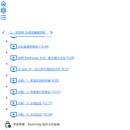
讓 Bootstrap 不要那麼肥，手動匯入元件 (3:55)
修改特定的元件的變數 (8:11)
Bootstrap 隱藏功能開關！ (3:02)
上一堂課程
完成並繼續課程
響應式文字縮放功能 (2:15)
自定義通用類別 (10:44)
使用 Bootstrap 方法，產生獨立元件 (5:28)
在 Sass 中，自訂高可用性的元件 (6:31)
示範：1. 客製化前的準備 (6:05)
示範：2. 準備進行客製化 (13:51)
示範：3. 全域設定 (12:11)
示範：4. 元件設定 (18:34)
學員專屬：Bootstrap 額外元件範例