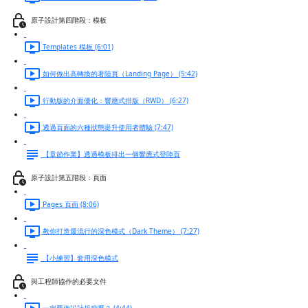
原子設計第四階段：模板
Templates 模板 (6:01)
如何做出高轉換的著陸頁（Landing Page） (5:42)
行動版的介面優化：響應式排版（RWD） (6:27)
透過頁面的六種狀態提升使用者體驗 (7:47)
【章節作業】透過模板排出一個響應式登陸頁
原子設計第五階段：頁面
Pages 頁面 (8:06)
教你打造最流行的深色模式（Dark Theme） (7:27)
【小練習】套用深色模式
與工程師協作的必要文件
一定要做設計規範嗎？ (4:44)