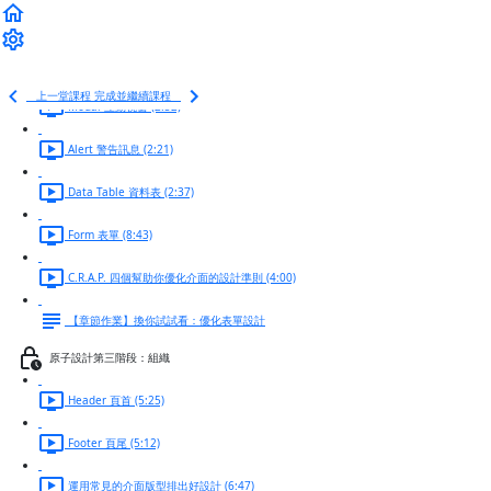
Tooltips 提示工具 (1:53)
Card 卡片 (3:45)
上一堂課程
完成並繼續課程
Modal 互動視窗 (2:52)
Alert 警告訊息 (2:21)
Data Table 資料表 (2:37)
Form 表單 (8:43)
C.R.A.P. 四個幫助你優化介面的設計準則 (4:00)
【章節作業】換你試試看：優化表單設計
原子設計第三階段：組織
Header 頁首 (5:25)
Footer 頁尾 (5:12)
運用常見的介面版型排出好設計 (6:47)