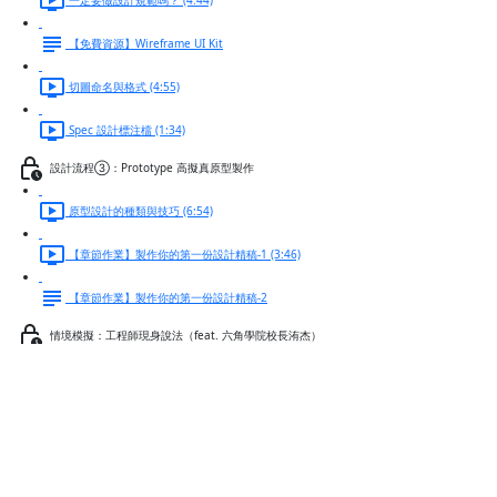
【免費資源】Wireframe UI Kit
切圖命名與格式 (4:55)
Spec 設計標注檔 (1:34)
設計流程③：Prototype 高擬真原型製作
原型設計的種類與技巧 (6:54)
【章節作業】製作你的第一份設計精稿-1 (3:46)
【章節作業】製作你的第一份設計精稿-2
情境模擬：工程師現身說法（feat. 六角學院校長洧杰）
Ｑ1：繪製的設計稿被說功能太難做不出來 (6:00)
Alert 警告訊息
Ｑ2：如何協助設計師提供可執行的設計稿 (6:46)
Ｑ3：如何跟工程師溝通有互動效果的介面 (8:59)