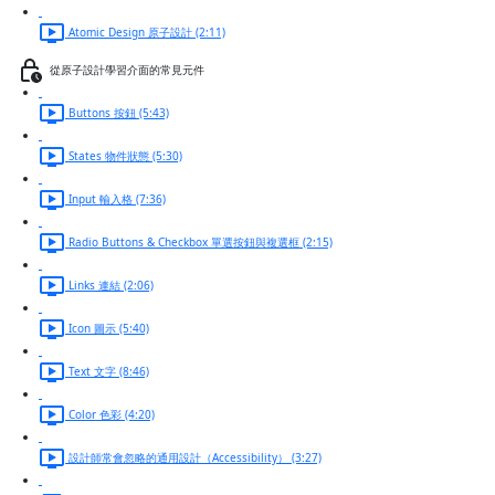
Atomic Design 原子設計 (2:11)
從原子設計學習介面的常見元件
Buttons 按鈕 (5:43)
States 物件狀態 (5:30)
Input 輸入格 (7:36)
Radio Buttons & Checkbox 單選按鈕與複選框 (2:15)
Links 連結 (2:06)
Icon 圖示 (5:40)
Text 文字 (8:46)
Color 色彩 (4:20)
設計師常會忽略的通用設計（Accessibility） (3:27)