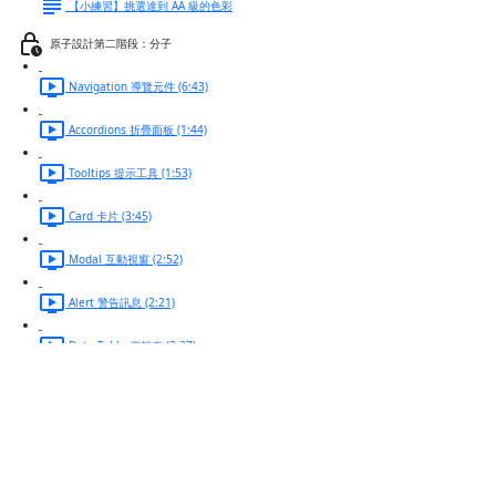
【小練習】挑選達到 AA 級的色彩
原子設計第二階段：分子
Navigation 導覽元件 (6:43)
Accordions 折疊面板 (1:44)
Tooltips 提示工具 (1:53)
Card 卡片 (3:45)
Modal 互動視窗 (2:52)
Alert 警告訊息 (2:21)
Data Table 資料表 (2:37)
初學者必看的設計規範
Form 表單 (8:43)
C.R.A.P. 四個幫助你優化介面的設計準則 (4:00)
【章節作業】換你試試看：優化表單設計