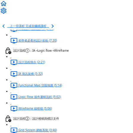
先來聊聊什麼是 UI 設計 (2:46)
開發流程與設計思考 (7:03)
上一堂課程
完成並繼續課程
介面設計相關設計師 (9:00)
初學者必看的設計規範 (7:30)
設計流程①：IA➝Logic flow➝Wireframe
設計流程簡介 (2:21)
IA 資訊架構 (5:32)
Functional Map 功能地圖 (5:14)
Logic Flow 操作邏輯流程 (5:02)
Wireframe 線框稿 (5:06)
設計流程②：設計精稿與標註文件
Grid System 網格系統 (3:46)