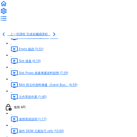
元件樣板製作 (9:47)
Props 向內層元件傳遞資料狀態 (6:55)
元件型別驗證 (6:08)
上一堂課程
完成並繼續課程
Emit 向外層傳遞事件 (12:47)
Emits 驗證 (5:55)
Slot 插巢 (6:19)
Slot Props 插巢傳遞資料狀態 (7:39)
Mitt 跨元件資料傳遞（Event Bus） (6:59)
元件章節作業 (1:40)
進階 API
進階章節說明 (1:17)
操作 DOM 元素技巧 refs (10:00)