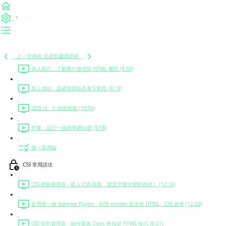
認識 HTML 標籤，設計具有語意化的網頁結構 (16:33)
建立 HTML 環境，賦予網頁新生命 (10:25)
HTML 環境程式碼
上一堂課程
完成並繼續課程
插入圖片，了解圖片路徑與 HTML 屬性 (9:59)
加上連結，讓網頁開始具有互動性 (8:18)
認識 ul、li 清單標籤 (10:56)
作業：設計一個簡單網站吧 (3:58)
第一章測驗
CSS 常用語法
CSS 標籤選擇器 - 插入 CSS 檔案，讓文字變大變顏色吧！ (12:16)
套用第一個 Sublime Plugin，利用 emmet 提升寫 HTML、CSS 效率 (12:20)
CSS 類別選擇器 - 如何透過 Class 來指定 HTML 樣式 (6:21)