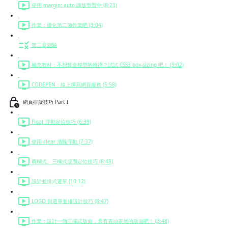
使用 margin: auto 讓版型置中 (8:23)
作業：優化第二節作業吧 (3:04)
第三章測驗
補充教材：不想算盒模型的推擠？試試 CSS3 box-sizing 吧！ (9:02)
CODEPEN：線上撰寫網頁服務 (5:58)
網頁排版技巧 Part I
Float 浮動定位技巧 (6:39)
使用 clear 清除浮動 (7:37)
兩欄式、三欄式版面定位技巧 (8:48)
設計並排式選單 (10:12)
LOGO 與選單並排設計技巧 (8:47)
作業：設計一個三欄式版面，具有表頭表尾的版面吧！ (3:48)