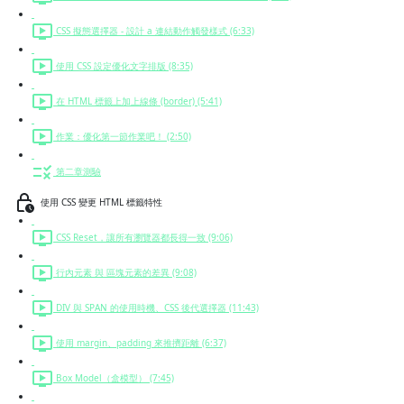
CSS 擬態選擇器 - 設計 a 連結動作觸發樣式 (6:33)
使用 CSS 設定優化文字排版 (8:35)
在 HTML 標籤上加上線條 (border) (5:41)
作業：優化第一節作業吧！ (2:50)
第二章測驗
使用 CSS 變更 HTML 標籤特性
CSS Reset，讓所有瀏覽器都長得一致 (9:06)
行內元素 與 區塊元素的差異 (9:08)
DIV 與 SPAN 的使用時機、CSS 後代選擇器 (11:43)
使用 margin、padding 來推擠距離 (6:37)
Box Model（盒模型） (7:45)