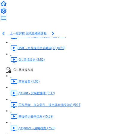
Windows - 命令提示字元教學(下) (6:17)
基本 command 指令
MAC 終端機高亮
上一堂課程
完成並繼續課程
MAC - 命令提示字元教學 (上) (8:53)
MAC - 命令提示字元教學(下) (4:39)
Git 環境設定 (3:52)
Git 基礎操作篇
前言提要 (1:05)
git init - 安裝數據庫 (5:37)
工作目錄、加入索引、提交版本流程介紹 (5:11)
基礎指令教學流程 (15:39)
gitignore - 忽略檔案 (7:20)